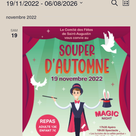
Évènements
Recher
Nav
19/11/2022
 - 
06/08/2026
Recherche
Liste
de
et
Sélectionnez
vue
naviga
novembre 2022
une
Év
de
date.
SAM
vues
19
Évène