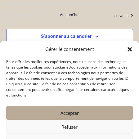
Évènements
précédents
Aujourd’hui
Évènements
suivants
S’abonner au calendrier
Gérer le consentement
Pour offrir les meilleures expériences, nous utilisons des technologies
telles que les cookies pour stocker et/ou accéder aux informations des
appareils. Le fait de consentir à ces technologies nous permettra de
traiter des données telles que le comportement de navigation ou les ID
uniques sur ce site. Le fait de ne pas consentir ou de retirer son
consentement peut avoir un effet négatif sur certaines caractéristiques
et fonctions.
Copyright © 2026
Collège Saint-Augustin
. Tous droits
Accepter
réservés.
Mentions légales
–
Politique de confidentialité
–
Politique
Refuser
de cookies
–
Plan du site